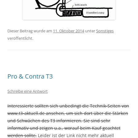
Dieser Beitrag wurde am
11. Oktober 2014
unter
Sonstiges
veröffentlicht.
Pro & Contra T3
Schreibe eine Antwort
Interessierte sollten sich unbedingt die Technik-Seiten von
www.t3-aktuell.de ansehen, um sich dort über die Stärken
und Schwächen des T3 informieren. Sie sind sehr
informativ und zeigen u.a., worauf beim Kauf geachtet
werden sollte.
Leider ist der Link nicht mehr aktuell