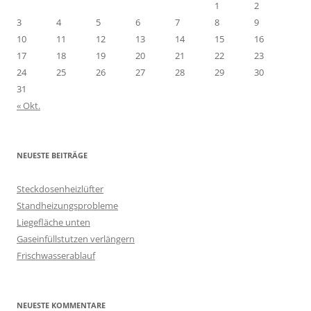
1
2
3
4
5
6
7
8
9
10
11
12
13
14
15
16
17
18
19
20
21
22
23
24
25
26
27
28
29
30
31
« Okt.
NEUESTE BEITRÄGE
Steckdosenheizlüfter
Standheizungsprobleme
Liegefläche unten
Gaseinfüllstutzen verlängern
Frischwasserablauf
NEUESTE KOMMENTARE