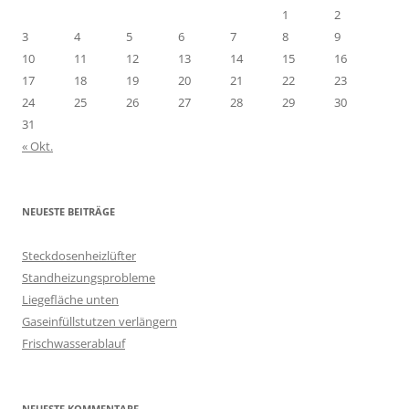
1
2
3
4
5
6
7
8
9
10
11
12
13
14
15
16
17
18
19
20
21
22
23
24
25
26
27
28
29
30
31
« Okt.
NEUESTE BEITRÄGE
Steckdosenheizlüfter
Standheizungsprobleme
Liegefläche unten
Gaseinfüllstutzen verlängern
Frischwasserablauf
NEUESTE KOMMENTARE