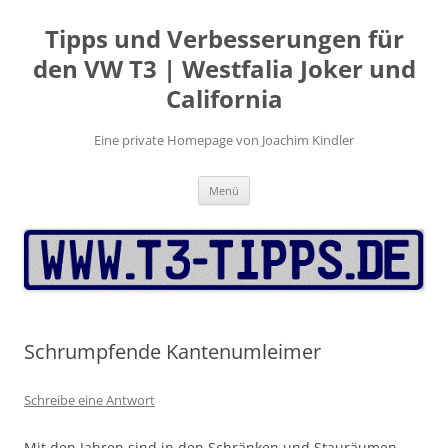
Zum
Inhalt
Tipps und Verbesserungen für
springen
den VW T3 | Westfalia Joker und
California
Eine private Homepage von Joachim Kindler
Menü
Schrumpfende Kantenumleimer
Schreibe eine Antwort
Mit den Jahren sind in den Schränken und Stauräumen