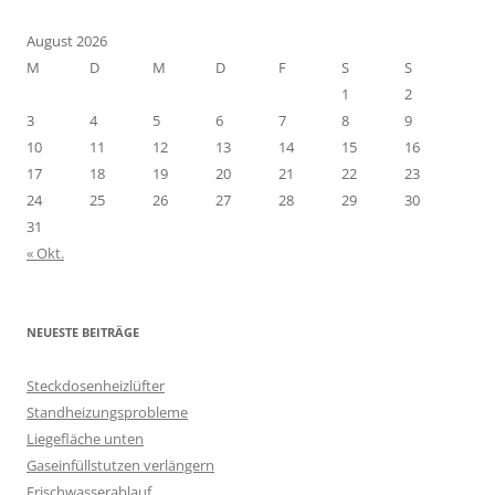
August 2026
M
D
M
D
F
S
S
1
2
3
4
5
6
7
8
9
10
11
12
13
14
15
16
17
18
19
20
21
22
23
24
25
26
27
28
29
30
31
« Okt.
NEUESTE BEITRÄGE
Steckdosenheizlüfter
Standheizungsprobleme
Liegefläche unten
Gaseinfüllstutzen verlängern
Frischwasserablauf